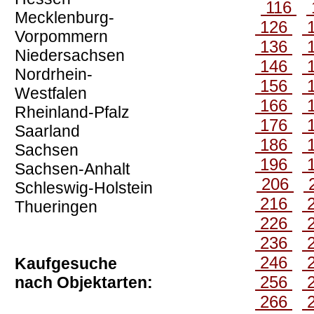
116
Mecklenburg-
126
Vorpommern
136
Niedersachsen
146
Nordrhein-
156
Westfalen
166
Rheinland-Pfalz
176
Saarland
186
Sachsen
196
Sachsen-Anhalt
206
Schleswig-Holstein
216
Thueringen
226
236
246
Kaufgesuche
256
nach Objektarten:
266