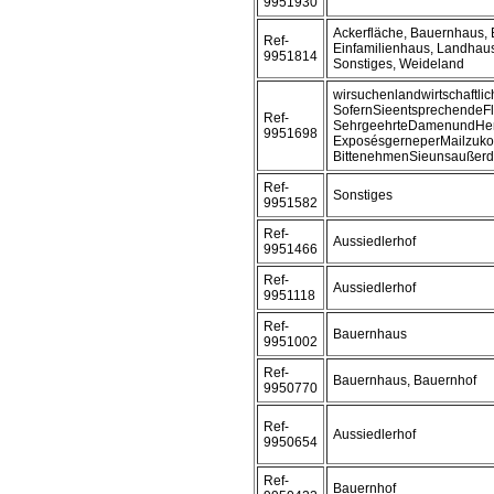
9951930
Ackerfläche, Bauernhaus, 
Ref-
Einfamilienhaus, Landhaus,
9951814
Sonstiges, Weideland
wirsuchenlandwirtschaftli
SofernSieentsprechendeF
Ref-
SehrgeehrteDamenundHerr
9951698
ExposésgerneperMailzuk
BittenehmenSieunsaußerd
Ref-
Sonstiges
9951582
Ref-
Aussiedlerhof
9951466
Ref-
Aussiedlerhof
9951118
Ref-
Bauernhaus
9951002
Ref-
Bauernhaus, Bauernhof
9950770
Ref-
Aussiedlerhof
9950654
Ref-
Bauernhof