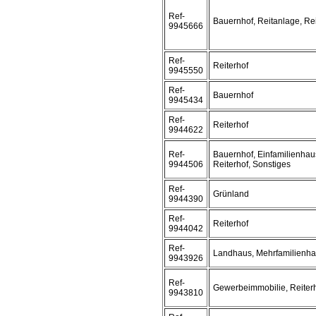
Ref-
Bauernhof, Reitanlage, Rei
9945666
Ref-
Reiterhof
9945550
Ref-
Bauernhof
9945434
Ref-
Reiterhof
9944622
Ref-
Bauernhof, Einfamilienhaus
9944506
Reiterhof, Sonstiges
Ref-
Grünland
9944390
Ref-
Reiterhof
9944042
Ref-
Landhaus, Mehrfamilienh
9943926
Ref-
Gewerbeimmobilie, Reiterh
9943810