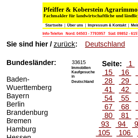
Pfeiffer & Koberstein Agrarimm
Fachmakler für landwirtschaftliche und ländli
Startseite
|
Über uns
|
Impressum & Kontakt
|
Mei
Info-Telefon
Nord: 04503 - 7793957
Süd: 09852 - 61
Sie sind hier /
zurück
:
Deutschland
Bundesländer:
33615
Seite:
1
Immobilien
15
16
Kaufgesuche
in
Baden-
28
29
Deutschland
Wuerttemberg
41
42
Bayern
54
55
Berlin
67
68
Brandenburg
80
81
Bremen
93
94
Hamburg
105
106
Hessen