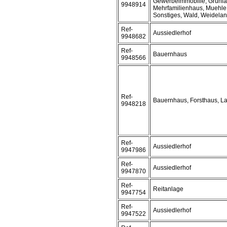
Gewerbeimmobilie, Grünla
9948914
Mehrfamilienhaus, Muehle,
Sonstiges, Wald, Weidela
Ref-
Aussiedlerhof
9948682
Ref-
Bauernhaus
9948566
Ref-
Bauernhaus, Forsthaus, L
9948218
Ref-
Aussiedlerhof
9947986
Ref-
Aussiedlerhof
9947870
Ref-
Reitanlage
9947754
Ref-
Aussiedlerhof
9947522