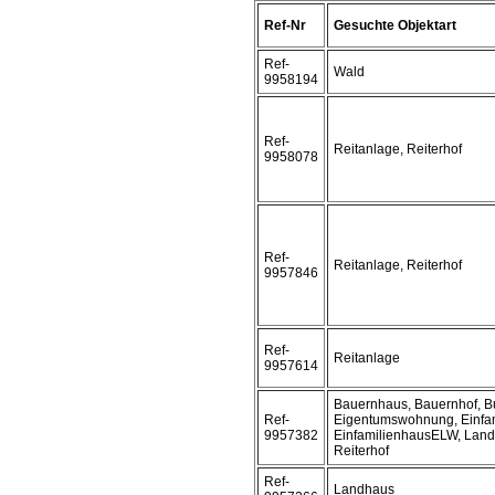
Ref-Nr
Gesuchte Objektart
Ref-
Wald
9958194
Ref-
Reitanlage, Reiterhof
9958078
Ref-
Reitanlage, Reiterhof
9957846
Ref-
Reitanlage
9957614
Bauernhaus, Bauernhof, B
Ref-
Eigentumswohnung, Einfam
9957382
EinfamilienhausELW, Land
Reiterhof
Ref-
Landhaus