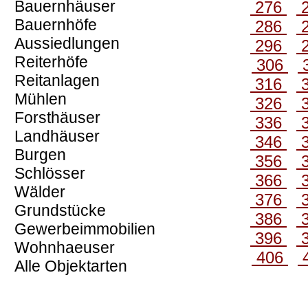
Bauernhäuser
276
Bauernhöfe
286
Aussiedlungen
296
Reiterhöfe
306
Reitanlagen
316
Mühlen
326
Forsthäuser
336
Landhäuser
346
Burgen
356
Schlösser
366
Wälder
376
Grundstücke
386
Gewerbeimmobilien
396
Wohnhaeuser
406
Alle Objektarten