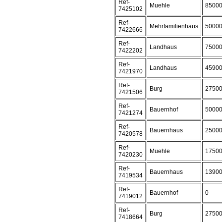
Ref-
Muehle
8500
7425102
Ref-
Mehrfamilienhaus
5000
7422666
Ref-
Landhaus
7500
7422202
Ref-
Landhaus
4590
7421970
Ref-
Burg
2750
7421506
Ref-
Bauernhof
5000
7421274
Ref-
Bauernhaus
2500
7420578
Ref-
Muehle
1750
7420230
Ref-
Bauernhaus
1390
7419534
Ref-
Bauernhof
0
7419012
Ref-
Burg
2750
7418664