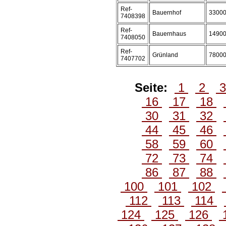
Ref-
Bauernhof
3300
7408398
Ref-
Bauernhaus
1490
7408050
Ref-
Grünland
7800
7407702
Seite:
1
2
16
17
18
30
31
32
44
45
46
58
59
60
72
73
74
86
87
88
100
101
102
112
113
114
124
125
126