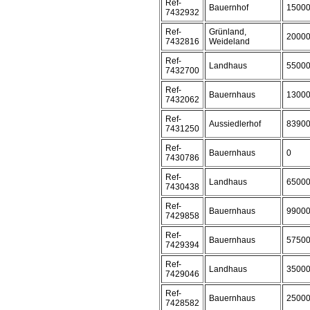
Ref-
Bauernhof
1500
7432932
Ref-
Grünland,
2000
7432816
Weideland
Ref-
Landhaus
5500
7432700
Ref-
Bauernhaus
1300
7432062
Ref-
Aussiedlerhof
8390
7431250
Ref-
Bauernhaus
0
7430786
Ref-
Landhaus
6500
7430438
Ref-
Bauernhaus
9900
7429858
Ref-
Bauernhaus
5750
7429394
Ref-
Landhaus
3500
7429046
Ref-
Bauernhaus
2500
7428582