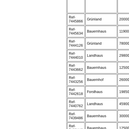
Ref-
Grünland
2000
7445866
Ref-
Bauernhaus
1190
7445634
Ref-
Grünland
7800
7444126
Ref-
Landhaus
2980
7444010
Ref-
Bauernhaus
1250
7443662
Ref-
Bauernhof
2600
7443256
Ref-
Forsthaus
1985
7442618
Ref-
Landhaus
4590
7440762
Ref-
Bauernhaus
3000
7439486
Ref-
Bauernhaus
1250