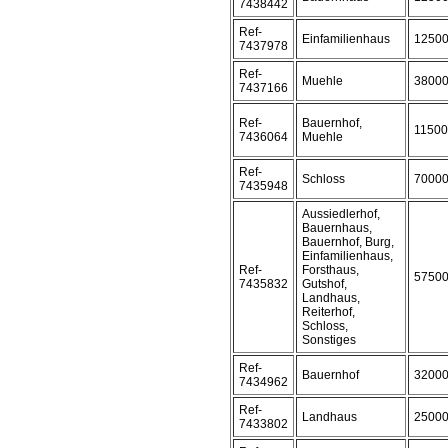
7438442
Ref-
Einfamilienhaus
1250
7437978
Ref-
Muehle
3800
7437166
Ref-
Bauernhof,
1150
7436064
Muehle
Ref-
Schloss
7000
7435948
Aussiedlerhof,
Bauernhaus,
Bauernhof, Burg,
Einfamilienhaus,
Ref-
Forsthaus,
5750
7435832
Gutshof,
Landhaus,
Reiterhof,
Schloss,
Sonstiges
Ref-
Bauernhof
3200
7434962
Ref-
Landhaus
2500
7433802