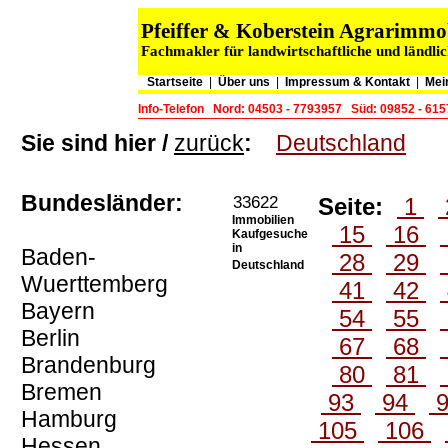
Pfeiffer & Koberstein Agrarimm
Fachmakler für landwirtschaftliche und ländli
Startseite
|
Über uns
|
Impressum & Kontakt
|
Mei
Info-Telefon
Nord: 04503 - 7793957
Süd: 09852 - 61
Sie sind hier /
zurück
:
Deutschland
Bundesländer:
33622
Seite:
1
Immobilien
15
16
Kaufgesuche
in
Baden-
28
29
Deutschland
Wuerttemberg
41
42
Bayern
54
55
Berlin
67
68
Brandenburg
80
81
Bremen
93
94
Hamburg
105
106
Hessen