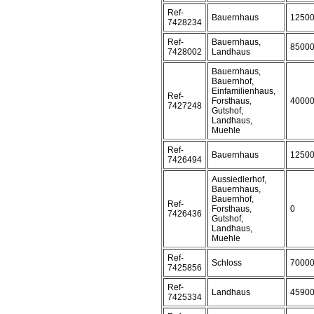
Ref-
Bauernhaus
1250
7428234
Ref-
Bauernhaus,
8500
7428002
Landhaus
Bauernhaus,
Bauernhof,
Einfamilienhaus,
Ref-
Forsthaus,
4000
7427248
Gutshof,
Landhaus,
Muehle
Ref-
Bauernhaus
1250
7426494
Aussiedlerhof,
Bauernhaus,
Bauernhof,
Ref-
Forsthaus,
0
7426436
Gutshof,
Landhaus,
Muehle
Ref-
Schloss
7000
7425856
Ref-
Landhaus
4590
7425334