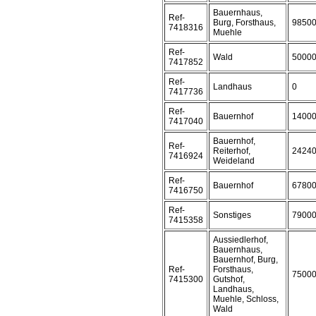
Bauernhaus,
Ref-
Burg, Forsthaus,
9850
7418316
Muehle
Ref-
Wald
5000
7417852
Ref-
Landhaus
0
7417736
Ref-
Bauernhof
1400
7417040
Bauernhof,
Ref-
Reiterhof,
2424
7416924
Weideland
Ref-
Bauernhof
6780
7416750
Ref-
Sonstiges
7900
7415358
Aussiedlerhof,
Bauernhaus,
Bauernhof, Burg,
Ref-
Forsthaus,
7500
7415300
Gutshof,
Landhaus,
Muehle, Schloss,
Wald