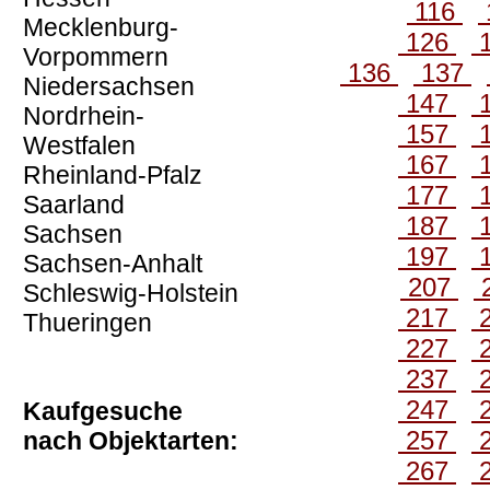
116
Mecklenburg-
126
Vorpommern
136
137
Niedersachsen
147
Nordrhein-
157
Westfalen
167
Rheinland-Pfalz
177
Saarland
187
Sachsen
197
Sachsen-Anhalt
207
Schleswig-Holstein
217
Thueringen
227
237
247
Kaufgesuche
257
nach Objektarten:
267