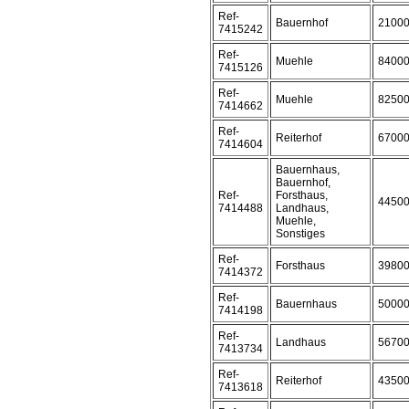
Ref-
Bauernhof
2100
7415242
Ref-
Muehle
8400
7415126
Ref-
Muehle
8250
7414662
Ref-
Reiterhof
6700
7414604
Bauernhaus,
Bauernhof,
Ref-
Forsthaus,
4450
7414488
Landhaus,
Muehle,
Sonstiges
Ref-
Forsthaus
3980
7414372
Ref-
Bauernhaus
5000
7414198
Ref-
Landhaus
5670
7413734
Ref-
Reiterhof
4350
7413618