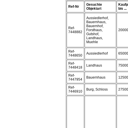
Gesuchte
Kaufp
Ref-Nr
Objektart
bis ...
Aussiedlerhof,
Bauernhaus,
Bauernhof,
Ref-
Forsthaus,
2000
7448882
Gutshof,
Landhaus,
Muehle
Ref-
Aussiedlerhof
6500
7448650
Ref-
Landhaus
7500
7448418
Ref-
Bauernhaus
1250
7447954
Ref-
Burg, Schloss
2750
7446910