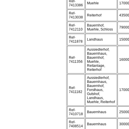
Ref-
Muehle
1700
7413386
Ref-
Reiterhof
4350
7413038
Ref-
Bauernhof,
7900
7412110
Muehle, Schloss
Ref-
Landhaus
1500
7411878
Aussiedlerhof,
Bauernhaus,
Ref-
Bauernhof,
1600
7411356
Muehle,
Reitanlage,
Reiterhof
Aussiedlerhof,
Bauernhaus,
Bauernhof,
Ref-
Forsthaus,
1700
7411182
Gutshof,
Landhaus,
Muehle, Reiterhof
Ref-
Bauernhaus
2500
7410718
Ref-
Bauernhaus
3000
7408514