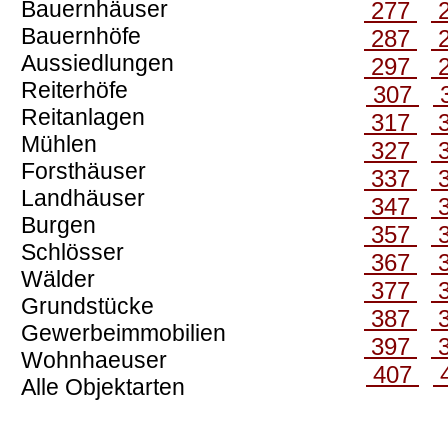
Bauernhäuser
277
Bauernhöfe
287
Aussiedlungen
297
Reiterhöfe
307
Reitanlagen
317
Mühlen
327
Forsthäuser
337
Landhäuser
347
Burgen
357
Schlösser
367
Wälder
377
Grundstücke
387
Gewerbeimmobilien
397
Wohnhaeuser
407
Alle Objektarten