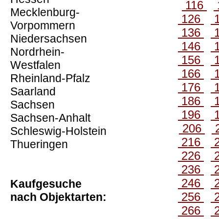
116
Mecklenburg-
126
Vorpommern
136
Niedersachsen
146
Nordrhein-
156
Westfalen
166
Rheinland-Pfalz
176
Saarland
186
Sachsen
196
Sachsen-Anhalt
206
Schleswig-Holstein
216
Thueringen
226
236
246
Kaufgesuche
256
nach Objektarten:
266