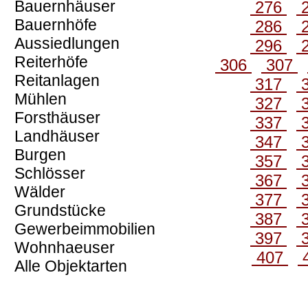
Bauernhäuser
276
Bauernhöfe
286
Aussiedlungen
296
Reiterhöfe
306
307
Reitanlagen
317
Mühlen
327
Forsthäuser
337
Landhäuser
347
Burgen
357
Schlösser
367
Wälder
377
Grundstücke
387
Gewerbeimmobilien
397
Wohnhaeuser
407
Alle Objektarten