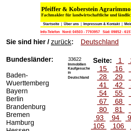
Pfeiffer & Koberstein Agrarimm
Fachmakler für landwirtschaftliche und ländli
Startseite
|
Über uns
|
Impressum & Kontakt
|
Mei
Info-Telefon
Nord: 04503 - 7793957
Süd: 09852 - 61
Sie sind hier /
zurück
:
Deutschland
Bundesländer:
33622
Seite:
1
Immobilien
15
16
Kaufgesuche
in
Baden-
28
29
Deutschland
Wuerttemberg
41
42
Bayern
54
55
Berlin
67
68
Brandenburg
80
81
Bremen
93
94
Hamburg
105
106
Hessen