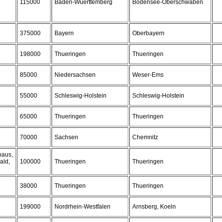
115000
Baden-Wuerttemberg
Bodensee-Oberschwaben
375000
Bayern
Oberbayern
198000
Thueringen
Thueringen
85000
Niedersachsen
Weser-Ems
55000
Schleswig-Holstein
Schleswig-Holstein
65000
Thueringen
Thueringen
70000
Sachsen
Chemnitz
haus,
ald,
100000
Thueringen
Thueringen
38000
Thueringen
Thueringen
199000
Nordrhein-Westfalen
Arnsberg, Koeln