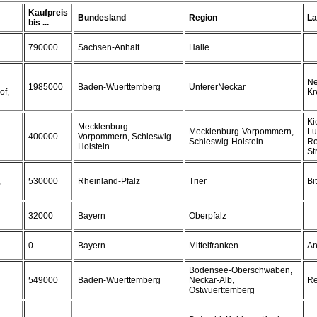
Kaufpreis
Bundesland
Region
La
bis ...
790000
Sachsen-Anhalt
Halle
Ne
1985000
Baden-Wuerttemberg
UntererNeckar
of,
Kr
Ki
Mecklenburg-
Mecklenburg-Vorpommern,
Lu
400000
Vorpommern, Schleswig-
Schleswig-Holstein
Ro
Holstein
St
,
530000
Rheinland-Pfalz
Trier
Bi
32000
Bayern
Oberpfalz
0
Bayern
Mittelfranken
An
Bodensee-Oberschwaben,
549000
Baden-Wuerttemberg
Neckar-Alb,
Re
Ostwuerttemberg