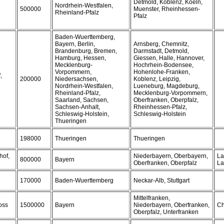
Detmold, Koblenz, Koeln,
Nordrhein-Westfalen,
500000
Muenster, Rheinhessen-
Rheinland-Pfalz
Pfalz
Baden-Wuerttemberg,
Bayern, Berlin,
Arnsberg, Chemnitz,
Brandenburg, Bremen,
Darmstadt, Detmold,
Hamburg, Hessen,
Giessen, Halle, Hannover,
Mecklenburg-
Hochrhein-Bodensee,
Vorpommern,
Hohenlohe-Franken,
,
200000
Niedersachsen,
Koblenz, Leipzig,
Nordrhein-Westfalen,
Lueneburg, Magdeburg,
Rheinland-Pfalz,
Mecklenburg-Vorpommern,
Saarland, Sachsen,
Oberfranken, Oberpfalz,
Sachsen-Anhalt,
Rheinhessen-Pfalz,
Schleswig-Holstein,
Schleswig-Holstein
Thueringen
198000
Thueringen
Thueringen
hof,
Niederbayern, Oberbayern,
La
800000
Bayern
Oberfranken, Oberpfalz
La
170000
Baden-Wuerttemberg
Neckar-Alb, Stuttgart
Mittelfranken,
oss
1500000
Bayern
Niederbayern, Oberfranken,
C
Oberpfalz, Unterfranken