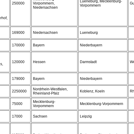
Lueneburg, Mecklenburg-
250000
Vorpommern,
Gu
Vorpommern
Niedersachsen
rhof,
169000
Niedersachsen
Lueneburg
170000
Bayern
Niederbayern
120000
Hessen
Darmstadt
We
s,
179000
Bayern
Niederbayern
Nordrhein-Westfalen,
2250000
Koblenz, Koeln
Rh
Rheinland-Pfalz
Mecklenburg-
75000
Mecklenburg-Vorpommern
Vorpommern
17000
Sachsen
Leipzig