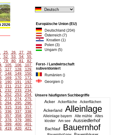
Europäische Union (EU)
t 2026
Deutschland (204)
Österreich (7)
Kroatien (1)
Polen (3)
Ungarn (5)
4
25
26
27
28
1
52
53
54
55
8
79
80
81
82
Forst- / Landwirtschaft
4
105
106
107
subventioniert
6
127
128
129
7
148
149
150
Rumänien ()
8
169
170
171
Georgien ()
9
190
191
192
0
211
212
213
1
232
233
234
1
252
253
254
Unsere häufigsten Suchbegriffe
2
273
274
275
Acker
Ackerfläche
Ackerflächen
3
294
295
296
Alleinlage
4
315
316
317
Ackerland
5
336
337
338
6
357
358
359
Alleinlage bayern
Alte mühle
Altes
7
378
379
380
Aussiedlerhof
kloster
Am see
8
399
400
401
Bauernhof
8
419
420
421
Bachlauf
Bauernhäuser
Bauernhof nrw