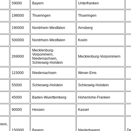
59000
Bayern
Unterfranken
198000
Thueringen
Thueringen
190000
Nordrhein-Westfalen
Arnsberg
500000
Nordrhein-Westfalen
Koeln
Mecklenburg-
Vorpommern,
269000
Mecklenburg-Vorpommern
Niedersachsen,
Schleswig-Holstein
115000
Niedersachsen
Weser-Ems
55000
Schleswig-Holstein
Schleswig-Holstein
45000
Baden-Wuerttemberg
Hohenlohe-Franken
90000
Hessen
Kassel
haus,
150000
Bayern
Niederbayern
De