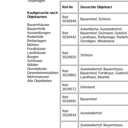
Thueringen
Ref-Nr
Gesuchte Objektart
Kaufgesuche nach
Objektarten:
Ref-
Bauernhof, Schloss
3030848
Bauernhäuser
Bauernhöfe
Ackerfläche, Aussiedlerhof,
Aussiedlungen
Ref-
Bauernhof, Grünland, Gutshof,
Reiterhöfe
3030442
Landhaus, Reitanlage, Reiterh
Reitanlagen
Sonstiges, Weideland
Mühlen
Forsthäuser
Landhäuser
Ref-
Schloss
Burgen
3029920
Schlösser
Wälder
Grundstücke
Aussiedlerhof, Bauernhaus,
Ref-
Gewerbeimmobilien
Bauernhof, Forsthaus, Gutshof
3029862
Wohnhaeuser
Landhaus, Muehle
Alle Objektarten
Ref-
Grünland
3029572
Ref-
Bauernhof
3028992
Ref-
Aussiedlerhof
3028934
Aussiedlerhof, Bauernhaus,