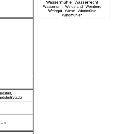
Wassermühle
Wasserrecht
Wasserturm
Weideland
Weinberg
Weingut
Wiese
Windmühle
Windmühlen
ndshut,
ndshut(Stadt)
ham