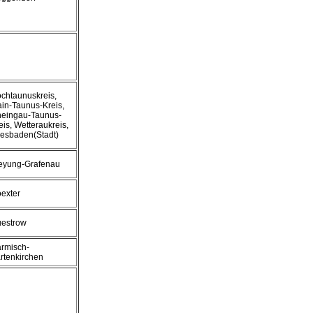
chtaunuskreis,
in-Taunus-Kreis,
eingau-Taunus-
eis, Wetteraukreis,
esbaden(Stadt)
eyung-Grafenau
exter
estrow
rmisch-
rtenkirchen