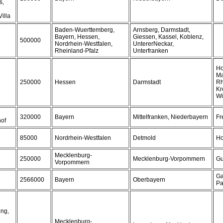
s,
illa
Baden-Wuerttemberg,
Arnsberg, Darmstadt,
Bayern, Hessen,
Giessen, Kassel, Koblenz,
500000
Nordrhein-Westfalen,
UntererNeckar,
Rheinland-Pfalz
Unterfranken
Ho
Ma
250000
Hessen
Darmstadt
Rh
Kr
Wi
320000
Bayern
Mittelfranken, Niederbayern
Fr
hof
85000
Nordrhein-Westfalen
Detmold
Ho
Mecklenburg-
250000
Mecklenburg-Vorpommern
Gu
Vorpommern
Ga
2566000
Bayern
Oberbayern
Pa
ng,
Mecklenburg-