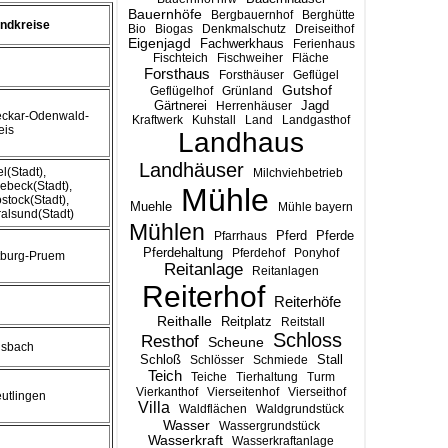
Bauernhöfe
Bergbauernhof
Berghütte
ndkreise
Bio
Biogas
Denkmalschutz
Dreiseithof
Eigenjagd
Fachwerkhaus
Ferienhaus
Fischteich
Fischweiher
Fläche
Forsthaus
Forsthäuser
Geflügel
Gutshof
Geflügelhof
Grünland
Gärtnerei
Jagd
Herrenhäuser
ckar-Odenwald-
Kraftwerk
Kuhstall
Land
Landgasthof
eis
Landhaus
Landhäuser
el(Stadt),
Milchviehbetrieb
ebeck(Stadt),
Mühle
stock(Stadt),
Muehle
Mühle bayern
ralsund(Stadt)
Mühlen
Pferd
Pferde
Pfarrhaus
Pferdehaltung
Pferdehof
Ponyhof
tburg-Pruem
Reitanlage
Reitanlagen
Reiterhof
Reiterhöfe
Reithalle
Reitplatz
Reitstall
Schloss
Resthof
Scheune
sbach
Stall
Schloß
Schlösser
Schmiede
Teich
Teiche
Tierhaltung
Turm
Vierkanthof
Vierseitenhof
Vierseithof
utlingen
Villa
Waldflächen
Waldgrundstück
Wasser
Wassergrundstück
Wasserkraft
Wasserkraftanlage