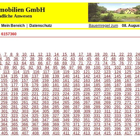
immobilien GmbH
ndliche Anwesen
|
Mein Bereich
|
Datenschutz
Bauernregel zum
08. Augus
- 6157360
6
7
8
9
10
11
12
13
14
15
16
17
18
19
20
21
22
23
2
4
35
36
37
38
39
40
41
42
43
44
45
46
47
48
49
50
5
1
62
63
64
65
66
67
68
69
70
71
72
73
74
75
76
77
7
8
89
90
91
92
93
94
95
96
97
98
99
100
101
102
103
10
2
113
114
115
116
117
118
119
120
121
122
123
124
125
12
134
135
136
137
138
139
140
141
142
143
144
145
146
14
155
156
157
158
159
160
161
162
163
164
165
166
167
16
176
177
178
179
180
181
182
183
184
185
186
187
188
18
197
198
199
200
201
202
203
204
205
206
207
208
209
21
218
219
220
221
222
223
224
225
226
227
228
229
230
23
238
239
240
241
242
243
244
245
246
247
248
249
250
25
259
260
261
262
263
264
265
266
267
268
269
270
271
27
280
281
282
283
284
285
286
287
288
289
290
291
292
29
301
302
303
304
305
306
307
308
309
310
311
312
313
31
322
323
324
325
326
327
328
329
330
331
332
333
334
33
343
344
345
346
347
348
349
350
351
352
353
354
355
35
364
365
366
367
368
369
370
371
372
373
374
375
376
37
385
386
387
388
389
390
391
392
393
394
395
396
397
39
405
406
407
408
409
410
411
412
413
414
415
416
417
41