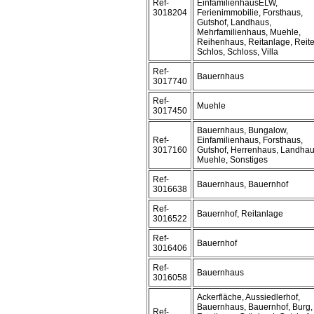
Ref-
EinfamilienhausELW,
3018204
Ferienimmobilie, Forsthaus,
Gutshof, Landhaus,
Mehrfamilienhaus, Muehle,
Reihenhaus, Reitanlage, Reite
Schlos, Schloss, Villa
Ref-
Bauernhaus
3017740
Ref-
Muehle
3017450
Bauernhaus, Bungalow,
Ref-
Einfamilienhaus, Forsthaus,
3017160
Gutshof, Herrenhaus, Landhau
Muehle, Sonstiges
Ref-
Bauernhaus, Bauernhof
3016638
Ref-
Bauernhof, Reitanlage
3016522
Ref-
Bauernhof
3016406
Ref-
Bauernhaus
3016058
Ackerfläche, Aussiedlerhof,
Bauernhaus, Bauernhof, Burg,
Ref-