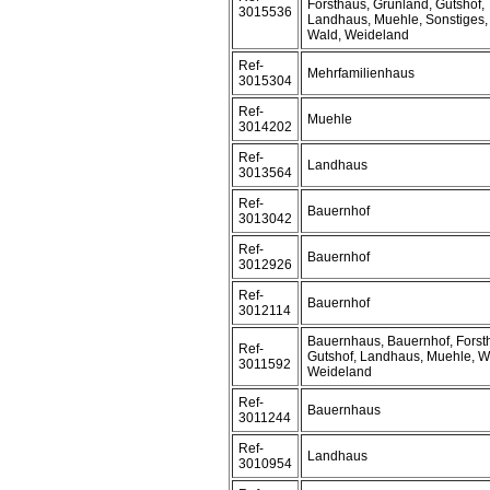
Forsthaus, Grünland, Gutshof,
3015536
Landhaus, Muehle, Sonstiges,
Wald, Weideland
Ref-
Mehrfamilienhaus
3015304
Ref-
Muehle
3014202
Ref-
Landhaus
3013564
Ref-
Bauernhof
3013042
Ref-
Bauernhof
3012926
Ref-
Bauernhof
3012114
Bauernhaus, Bauernhof, Forst
Ref-
Gutshof, Landhaus, Muehle, W
3011592
Weideland
Ref-
Bauernhaus
3011244
Ref-
Landhaus
3010954