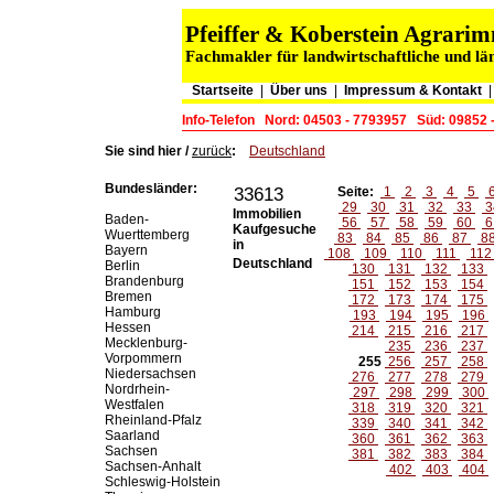
Pfeiffer & Koberstein Agrar
Fachmakler für landwirtschaftliche und lä
Startseite
|
Über uns
|
Impressum & Kontakt
Info-Telefon
Nord: 04503 - 7793957
Süd: 09852 
Sie sind hier /
zurück
:
Deutschland
Bundesländer:
33613
Seite:
1
2
3
4
5
29
30
31
32
33
3
Immobilien
Baden-
56
57
58
59
60
6
Kaufgesuche
Wuerttemberg
83
84
85
86
87
8
in
Bayern
108
109
110
111
11
Deutschland
Berlin
130
131
132
133
Brandenburg
151
152
153
154
Bremen
172
173
174
175
Hamburg
193
194
195
196
Hessen
214
215
216
217
Mecklenburg-
235
236
237
Vorpommern
255
256
257
258
Niedersachsen
276
277
278
279
Nordrhein-
297
298
299
300
Westfalen
318
319
320
321
Rheinland-Pfalz
339
340
341
342
Saarland
360
361
362
363
Sachsen
381
382
383
384
Sachsen-Anhalt
402
403
404
Schleswig-Holstein