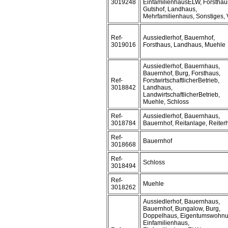
3019248
EinfamilienhausELW, Forsthau
Gutshof, Landhaus,
Mehrfamilienhaus, Sonstiges, V
Ref-
Aussiedlerhof, Bauernhof,
3019016
Forsthaus, Landhaus, Muehle
Aussiedlerhof, Bauernhaus,
Bauernhof, Burg, Forsthaus,
Ref-
ForstwirtschaftlicherBetrieb,
3018842
Landhaus,
LandwirtschaftlicherBetrieb,
Muehle, Schloss
Ref-
Aussiedlerhof, Bauernhaus,
3018784
Bauernhof, Reitanlage, Reiter
Ref-
Bauernhof
3018668
Ref-
Schloss
3018494
Ref-
Muehle
3018262
Aussiedlerhof, Bauernhaus,
Bauernhof, Bungalow, Burg,
Doppelhaus, Eigentumswohnu
Einfamilienhaus,