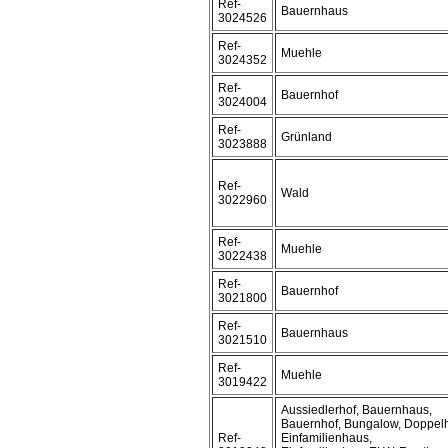
Ref-
Bauernhaus
3024526
Ref-
Muehle
3024352
Ref-
Bauernhof
3024004
Ref-
Grünland
3023888
Ref-
Wald
3022960
Ref-
Muehle
3022438
Ref-
Bauernhof
3021800
Ref-
Bauernhaus
3021510
Ref-
Muehle
3019422
Aussiedlerhof, Bauernhaus,
Bauernhof, Bungalow, Doppel
Ref-
Einfamilienhaus,