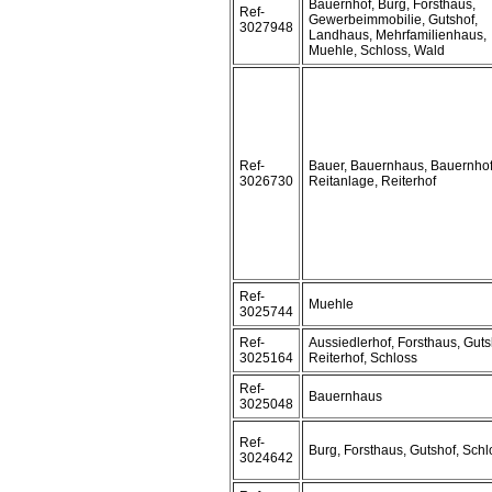
Bauernhof, Burg, Forsthaus,
Ref-
Gewerbeimmobilie, Gutshof,
3027948
Landhaus, Mehrfamilienhaus,
Muehle, Schloss, Wald
Ref-
Bauer, Bauernhaus, Bauernhof
3026730
Reitanlage, Reiterhof
Ref-
Muehle
3025744
Ref-
Aussiedlerhof, Forsthaus, Guts
3025164
Reiterhof, Schloss
Ref-
Bauernhaus
3025048
Ref-
Burg, Forsthaus, Gutshof, Schl
3024642